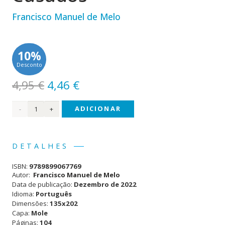
Francisco Manuel de Melo
10%
Desconto
O
O
4,95
€
4,46
€
preço
preço
Quantidade
ADICIONAR
original
atual
era:
é:
de
4,95 €.
4,46 €.
Carta
DETALHES
de
ISBN:
9789899067769
Guia
Autor:
Francisco Manuel de Melo
Data de publicação:
Dezembro de 2022
de
Idioma:
Português
Dimensões:
135x202
Casados
Capa:
Mole
Páginas:
104