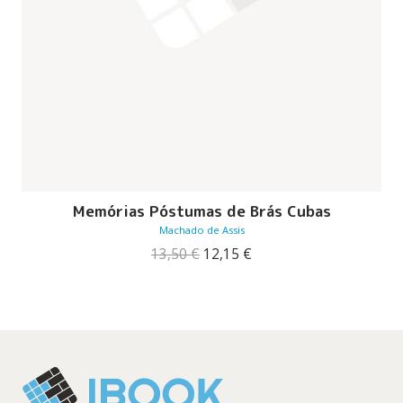
Memórias Póstumas de Brás Cubas
Machado de Assis
O
O
13,50
€
12,15
€
preço
preço
original
atual
era:
é:
13,50 €.
12,15 €.