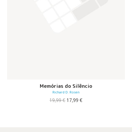
Memórias do Silêncio
Richard D. Rosen
O
O
19,99
€
17,99
€
preço
preço
original
atual
era:
é:
19,99 €.
17,99 €.