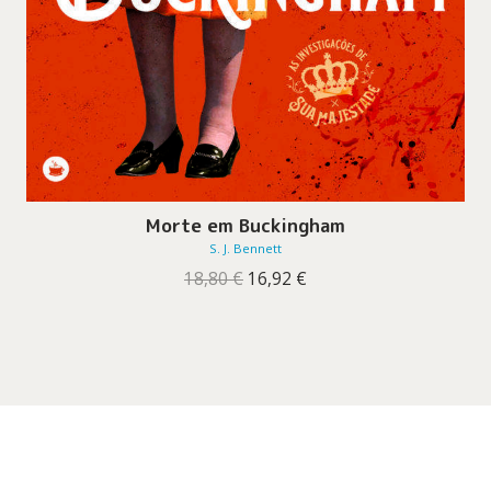
Morte em Buckingham
S. J. Bennett
O
O
18,80
€
16,92
€
preço
preço
original
atual
era:
é:
18,80 €.
16,92 €.