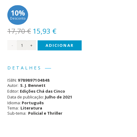
10%
Desconto
O
O
17,70
€
15,93
€
preço
preço
Quantidade
ADICIONAR
original
atual
era:
é:
de
17,70 €.
15,93 €.
Um
DETALHES
Crime
ISBN:
9789897104848
em
Autor:
S. J. Bennett
Editor:
Edições Chá das Cinco
Windsor
Data de publicação:
Julho de 2021
Idioma:
Português
Tema:
Literatura
Sub-tema:
Policial e Thriller