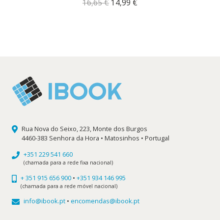
O
O
16,65
€
14,99
€
preço
preço
original
atual
era:
é:
16,65 €.
14,99 €.
Rua Nova do Seixo, 223, Monte dos Burgos
4460-383 Senhora da Hora • Matosinhos • Portugal
+351 229 541 660
(chamada para a rede fixa nacional)
+ 351 915 656 900
•
+351 934 146 995
(chamada para a rede móvel nacional)
info@ibook.pt
•
encomendas@ibook.pt