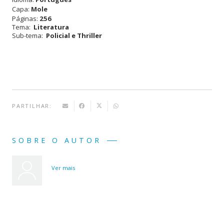
As
Capa:
Mole
Investigações
Páginas:
256
Tema:
Literatura
de
Sub-tema:
Policial e Thriller
Sua
Majestade-
Livro
III
PARTILHAR:
SOBRE O AUTOR
Ver mais