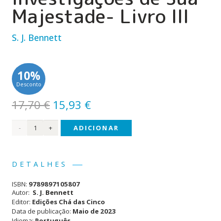
Majestade- Livro III
S. J. Bennett
10%
Desconto
O
O
17,70
€
15,93
€
preço
preço
Quantidade
ADICIONAR
original
atual
era:
é:
de
17,70 €.
15,93 €.
Uma
DETALHES
Morte
ISBN:
9789897105807
Muito
Autor:
S. J. Bennett
Editor:
Edições Chá das Cinco
Real-
Data de publicação:
Maio de 2023
Idioma:
Português