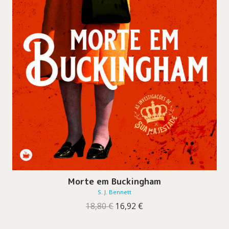
Morte em Buckingham
S. J. Bennett
O
O
18,80
€
16,92
€
preço
preço
original
atual