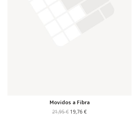
Movidos a Fibra
O
O
21,95
€
19,76
€
preço
preço
original
atual
era:
é:
21,95 €.
19,76 €.