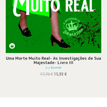
Uma Morte Muito Real- As Investigações de Sua
Majestade- Livro III
S. J. Bennett
O
O
17,70
€
15,93
€
preço
preço
original
atual
era:
é:
17,70 €.
15,93 €.