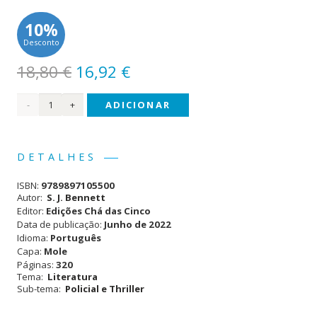
10%
Desconto
O
O
18,80
€
16,92
€
preço
preço
Quantidade
ADICIONAR
original
atual
era:
é:
de
18,80 €.
16,92 €.
Morte
DETALHES
em
ISBN:
9789897105500
Buckingham
Autor:
S. J. Bennett
Editor:
Edições Chá das Cinco
Data de publicação:
Junho de 2022
Idioma:
Português
Capa:
Mole
Páginas:
320
Tema:
Literatura
Sub-tema:
Policial e Thriller