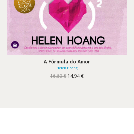
A Fórmula do Amor
Helen Hoang
O
O
16,60
€
14,94
€
preço
preço
original
atual
era:
é:
16,60 €.
14,94 €.