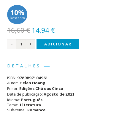
10%
Desconto
O
O
16,60
€
14,94
€
preço
preço
Quantidade
ADICIONAR
original
atual
era:
é:
de
16,60 €.
14,94 €.
Noiva
DETALHES
à
ISBN:
9789897104961
Experiência
Autor:
Helen Hoang
Editor:
Edições Chá das Cinco
Data de publicação:
Agosto de 2021
Idioma:
Português
Tema:
Literatura
Sub-tema:
Romance