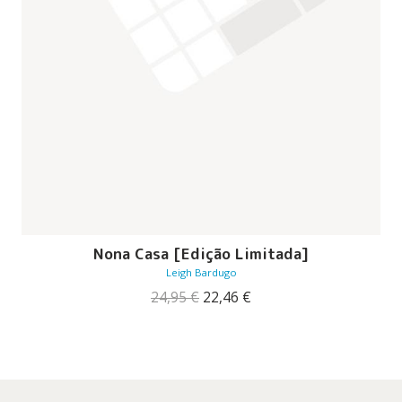
Nona Casa [Edição Limitada]
Leigh Bardugo
O
O
24,95
€
22,46
€
preço
preço
original
atual
era:
é:
24,95 €.
22,46 €.