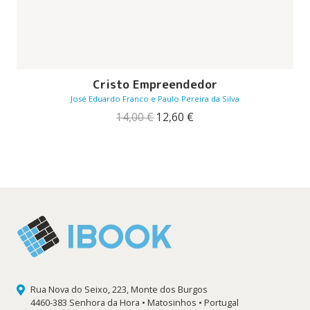
Cristo Empreendedor
José Eduardo Franco e Paulo Pereira da Silva
O
O
14,00
€
12,60
€
preço
preço
original
atual
era:
é:
14,00 €.
12,60 €.
Rua Nova do Seixo, 223, Monte dos Burgos
4460-383 Senhora da Hora • Matosinhos • Portugal