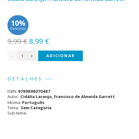
10%
Desconto
O
O
9,99
€
8,99
€
preço
preço
Quantidade
ADICIONAR
original
atual
era:
é:
de
9,99 €.
8,99 €.
Pais
DETALHES
e
ISBN:
9789898070487
Mães
Autor:
Cidália Laranjo, Francisco de Almeida Garrett
Idioma:
Português
Tema:
Sem Categoria
Sub-tema: