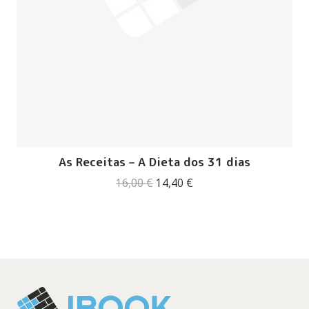
As Receitas – A Dieta dos 31 dias
O
O
16,00
€
14,40
€
preço
preço
original
atual
era:
é:
16,00 €.
14,40 €.