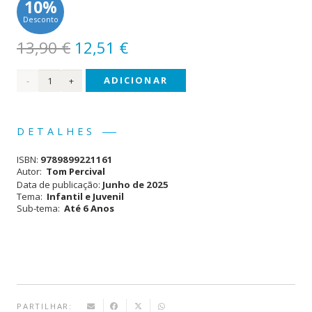
10%
Desconto
O
O
13,90
€
12,51
€
preço
preço
Quantidade
ADICIONAR
original
atual
era:
é:
de O
13,90 €.
12,51 €.
Rugido
DETALHES
que
ISBN:
9789899221161
há
Autor:
Tom Percival
Data de publicação:
Junho de 2025
em Ti
Tema:
Infantil e Juvenil
Sub-tema:
Até 6 Anos
PARTILHAR: