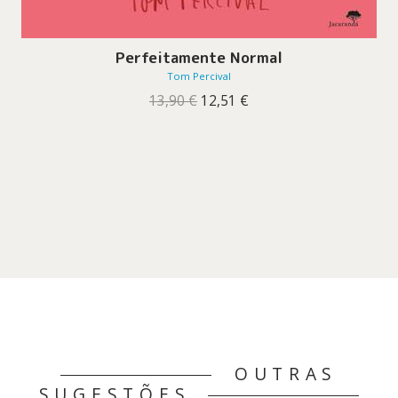
Perfeitamente Normal
Tom Percival
O
O
13,90
€
12,51
€
preço
preço
original
atual
era:
é:
13,90 €.
12,51 €.
OUTRAS
SUGESTÕES