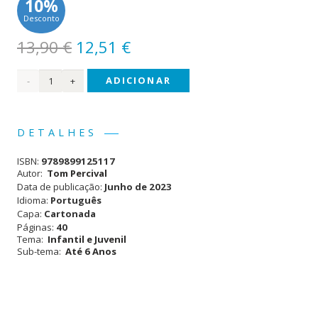
10%
Desconto
O
O
13,90
€
12,51
€
preço
preço
Quantidade
ADICIONAR
original
atual
era:
é:
de O
13,90 €.
12,51 €.
que
DETALHES
Fazer
ISBN:
9789899125117
com
Autor:
Tom Percival
Data de publicação:
Junho de 2023
uma
Idioma:
Português
Capa:
Cartonada
Preocupação?
Páginas:
40
Tema:
Infantil e Juvenil
Sub-tema:
Até 6 Anos