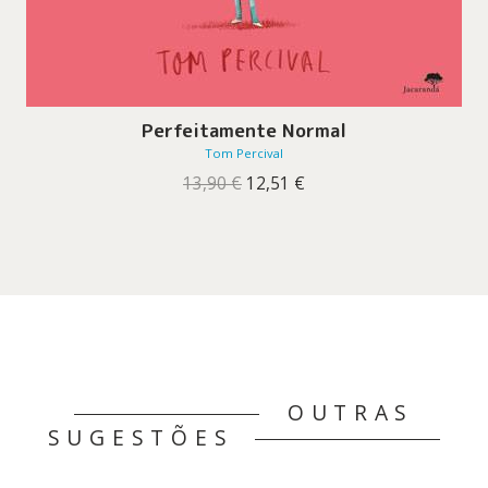
Perfeitamente Normal
Tom Percival
O
O
13,90
€
12,51
€
preço
preço
original
atual
era:
é:
13,90 €.
12,51 €.
OUTRAS
SUGESTÕES