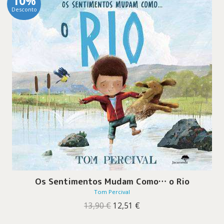
10%
Desconto
Os Sentimentos Mudam Como… o Rio
Tom Percival
O
O
13,90
€
12,51
€
preço
preço
original
atual