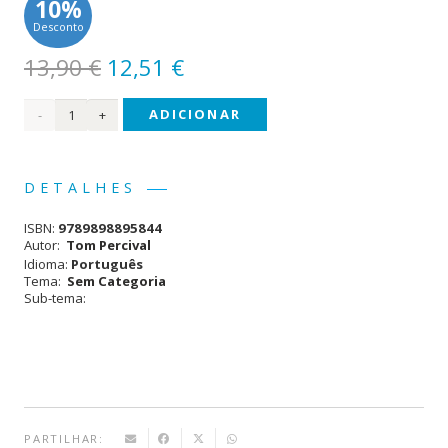
10%
Desconto
O
O
13,90
€
12,51
€
preço
preço
Quantidade
ADICIONAR
original
atual
era:
é:
de
13,90 €.
12,51 €.
Perfeitamente
DETALHES
Normal
ISBN:
9789898895844
Autor:
Tom Percival
Idioma:
Português
Tema:
Sem Categoria
Sub-tema:
PARTILHAR: